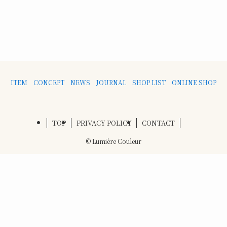
ITEM
CONCEPT
NEWS
JOURNAL
SHOP LIST
ONLINE SHOP
TOP
PRIVACY POLICY
CONTACT
©
Lumière Couleur