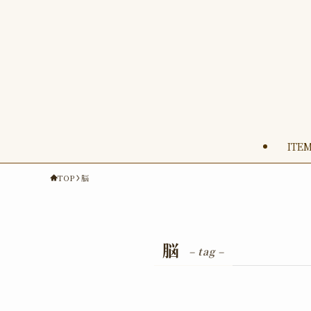
ITE
TOP
脳
脳
– tag –