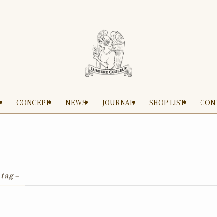
M
CONCEPT
NEWS
JOURNAL
SHOP LIST
CON
 tag –