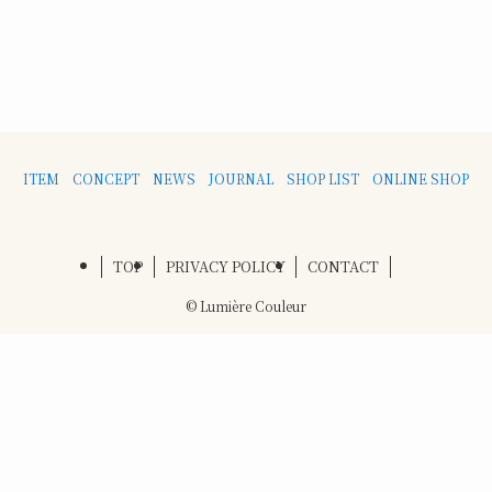
ITEM
CONCEPT
NEWS
JOURNAL
SHOP LIST
ONLINE SHOP
TOP
PRIVACY POLICY
CONTACT
©
Lumière Couleur